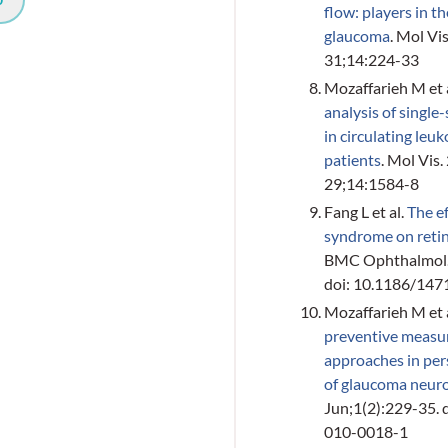
flow: players in t
glaucoma
. Mol Vi
31;14:224-33
Mozaffarieh M et 
analysis of singl
in circulating leu
patients
. Mol Vis
29;14:1584-8
Fang L et al.
The e
syndrome on retin
BMC Ophthalmol. 
doi: 10.1186/14
Mozaffarieh M et 
preventive measu
approaches in per
of glaucoma neur
Jun;1(2):229-35. 
010-0018-1