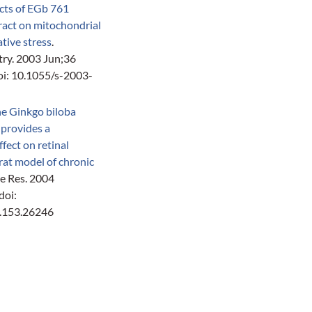
ects of EGb 761
ract on mitochondrial
tive stress
.
ry. 2003 Jun;36
oi: 10.1055/s-2003-
e Ginkgo biloba
 provides a
fect on retinal
 rat model of chronic
ye Res. 2004
doi:
3.153.26246