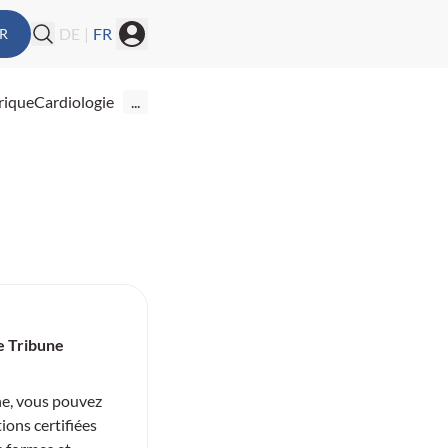
DE
|
FR
R
rique
Cardiologie
...
e Tribune
ne, vous pouvez
ions certifiées