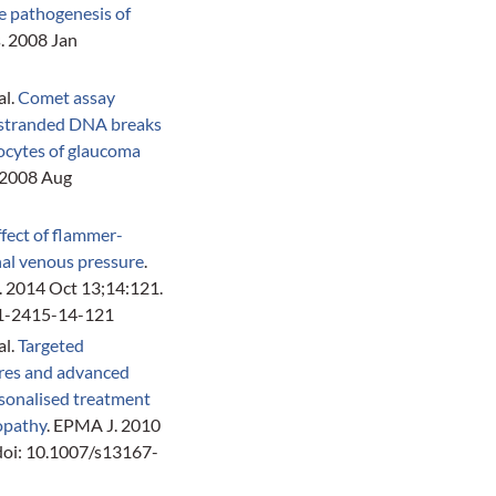
he pathogenesis of
s. 2008 Jan
al.
Comet assay
e-stranded DNA breaks
kocytes of glaucoma
. 2008 Aug
ffect of flammer-
al venous pressure
.
2014 Oct 13;14:121.
71-2415-14-121
al.
Targeted
res and advanced
sonalised treatment
opathy
. EPMA J. 2010
doi: 10.1007/s13167-