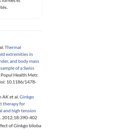
 formes et
ités.
al.
Thermal
ld extremities in
ender, and body mass
 sample of a Swiss
. Popul Health Metr.
doi: 10.1186/1478-
 AK et al.
Ginkgo
t therapy for
l and high tension
s. 2012;18:390-402
ffect of Ginkgo biloba