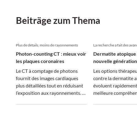
Beiträge zum Thema
Plus de détails, moins de rayonnements
La recherche a fait des ava
Photon-counting CT : mieux voir
Dermatite atopique 
les plaques coronaires
nouvelle génération
traitements
Le CT à comptage de photons
Les options thérape
fournit des images cardiaques
contre la dermatite 
plus détaillées tout en réduisant
évoluent rapidement
l’exposition aux rayonnements. Le
meilleure compréhen
Pr Axel Schmermund explique ses
mécanismes molécul
applications potentielles en
des traitements plus 
pratique clinique.
que la dimension sys
maladie suscite un in
croissant.