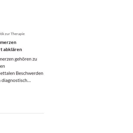
tik zur Therapie
hmerzen
rt abklären
merzen gehören zu
ten
ettalen Beschwerden
 diagnostisch
llsten. Denn hinter
intlich ähnlichen
ild können sich ganz
liche Erkrankungen