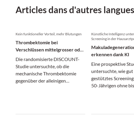
Articles dans d'autres langue
Kein funktioneller Vorteil, mehr Blutungen
Künstliche Intelligenz unter
Screening in der Hausarztp
Thrombektomie bei
Makuladegeneratio
Verschlüssen mittelgrosser oder
erkennen dank KI
peripher gelegener Hirnarterien
Die randomisierte DISCOUNT-
Eine prospektive Stu
Studie untersuchte, ob die
untersuchte, wie gut 
mechanische Thrombektomie
gestütztes Screening
gegenüber der alleinigen
50-Jährigen ohne bi
medikamentösen Behandlung
AMD-Diagnose absch
einen klinischen Vorteil bietet.