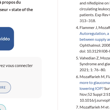
à propos du
and nifedipine on
circulating leuko
eur « state of the
patients. Exp Rev
313–318.
Flammer J, Mozaff
Autoregulation, a 
between supply 
Ophthalmol. 2008
doi: 10.3129/i08
Vahedian Z, Moza
Syndrome and gl
evez vous connecter
2021; 1: 76–80.
Mozaffarieh M, F
more to glaucoma
IRE
lowering IOP?
Sur
Nov;52 Suppl 2:S1
10.1016/j.survop
Mozaffarieh M et 
0