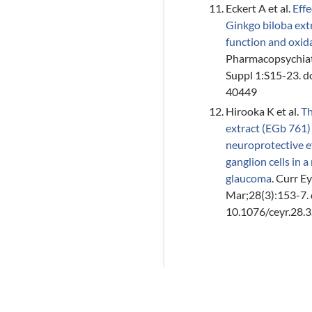
Eckert A et al.
Eff
Ginkgo biloba ext
function and oxida
Pharmacopsychiat
Suppl 1:S15-23. d
40449
Hirooka K et al.
Th
extract (EGb 761)
neuroprotective ef
ganglion cells in a
glaucoma
. Curr E
Mar;28(3):153-7. 
10.1076/ceyr.28.