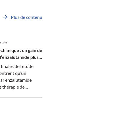
Plus de contenu
state
chimique : un gain de
 l’enzalutamide plus
finales de l’étude
trent qu’un
par enzalutamide
e thérapie de
ndrogénique réduit de
sque de décès chez les
eints d’un cancer de la
mHSPC présentant un
 de récidive
.