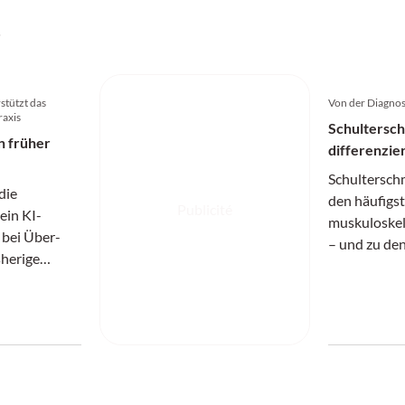
s
stützt das
Von der Diagnos
raxis
Schultersc
n früher
differenzie
Schultersch
die
den häufigs
Publicité
ein KI-
muskuloskel
 bei Über-
– und zu den
sherige
anspruchsvo
nitt.
einem verme
Beschwerdeb
unterschied
verbergen.