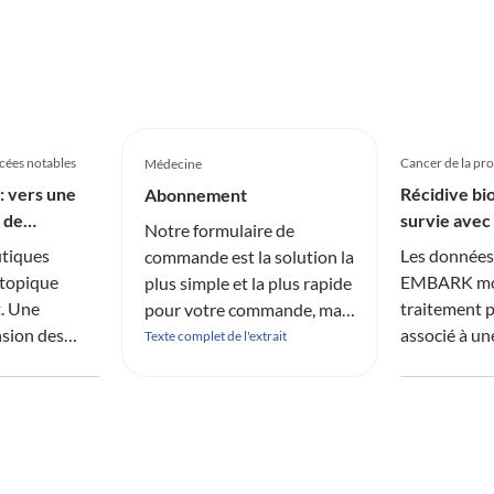
ncées notables
Cancer de la pro
Médecine
: vers une
Récidive bio
Abonnement
 de
survie avec
Notre formulaire de
TPA
utiques
Les données 
commande est la solution la
atopique
EMBARK mon
plus simple et la plus rapide
. Une
traitement 
pour votre commande, mais
sion des
associé à un
vous pouvez aussi
Texte complet de l'extrait
aires permet
privation a
volontiers écrire
ciblés, tandis
40,3 % le ri
directement un mail à :
témique de la
patients att
mtch-abo@medtrix.group
térêt
prostate n
risque élevé
biochimique