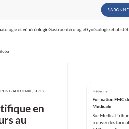
S'ABONNE
atologie et vénéréologie
Gastroentérologie
Gynécologie et obstét
iloba
N INTRAOCULAIRE, STRESS
Médecine
Formation FMC d
tifique en
Medicale
Sur Medical Tribu
urs au
trouver des format