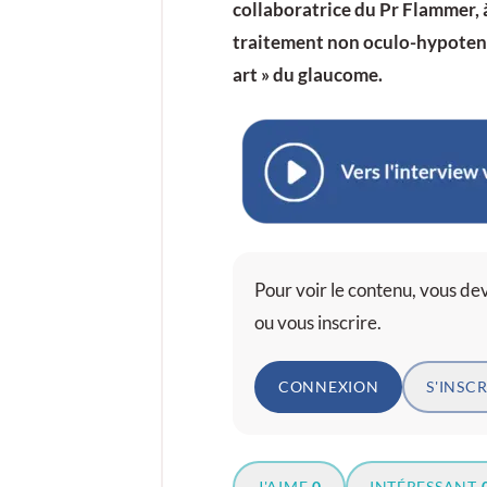
collaboratrice du Pr Flammer, 
traitement non oculo-hypotens
art » du glaucome.
Pour voir le contenu, vous d
ou vous inscrire.
CONNEXION
S'INSCR
J'AIME
0
INTÉRESSANT