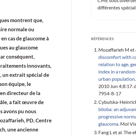
CME sous diverses
différentes spécial
iques montrent que,
aire normale ou
en cas de glaucome à
RÉFÉRENCES
 dues au glaucome
Mozaffarieh M et 
Par conséquent,
discomfort with co
relation to age, g
 traitements innovants,
index in a random
, un extrait spécial de
urban population
son équipe, le
2010 Jun 4;8:17. 
en directeur de la
7954-8-17
Cybulska-Heinrich
le, a fait œuvre de
biloba: an adjuvan
s avons pu nous
progressive norma
ozaffarieh, PD, Centre
glaucoma
. Mol Vi
ch, une ancienne
Fang L et al. The e