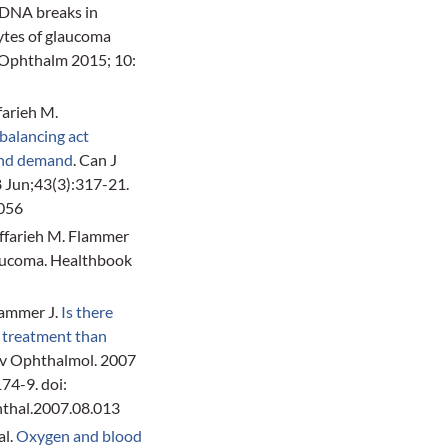
 DNA breaks in
cytes of glaucoma
 Ophthalm 2015; 10:
arieh M.
balancing act
and demand
. Can J
 Jun;43(3):317-21.
-056
ffarieh M. Flammer
aucoma. Healthbook
lammer J.
Is there
 treatment than
v Ophthalmol. 2007
74-9. doi:
hthal.2007.08.013
al.
Oxygen and blood