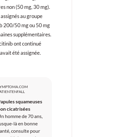
es non (50 mg, 30 mg).
t assignés au groupe
inib 200/50 mg ou 50 mg
maines supplémentaires.
citinib ont continué
 avait été assignée.
SYMPTOMA.COM
ATIENTENFALL
Papules squameuses
on cicatrisées
n homme de 70 ans,
usque-là en bonne
anté, consulte pour