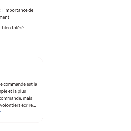
: l’importance de
ement
et bien toléré
de commande est la
mple et la plus
 commande, mais
volontiers écrire
l à : mtch-
t
up