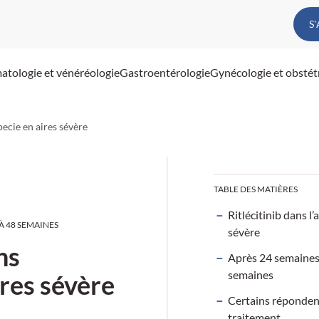
S
atologie et vénéréologie
Gastroentérologie
Gynécologie et obstét
opecie en aires sévère
TABLE DES MATIÈRES
Ritlécitinib dans l’
À 48 SEMAINES
sévère
ns
Après 24 semaines
semaines
ires sévère
Certains réponden
traitement