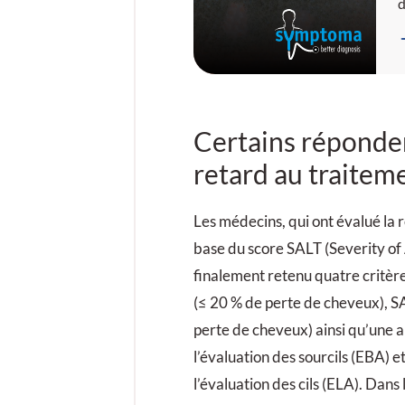
d
h
s
d
c
Certains réponde
retard au traitem
Les médecins, qui ont évalué la r
base du score SALT (Severity of 
finalement retenu quatre critèr
(≤ 20 % de perte de cheveux), S
perte de cheveux) ainsi qu’une 
l’évaluation des sourcils (EBA) 
l’évaluation des cils (ELA). Dans 