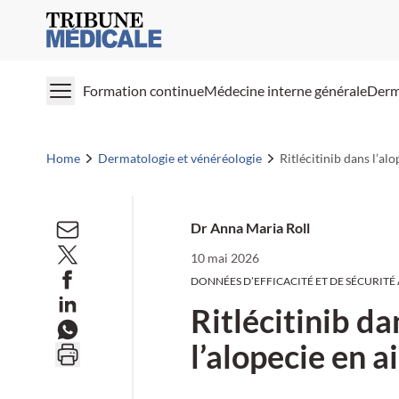
Medical Tribune
Formation continue
Médecine interne générale
Derm
Home
Dermatologie et vénéréologie
Ritlécitinib dans l’al
Dr Anna Maria Roll
10 mai 2026
DONNÉES D’EFFICACITÉ ET DE SÉCURITÉ 
Ritlécitinib da
l’alopecie en a