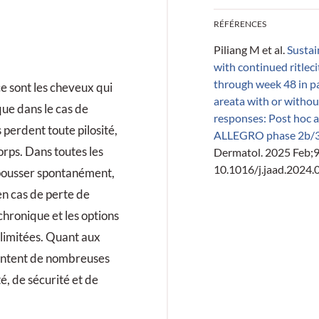
RÉFÉRENCES
Piliang M et al.
Sustai
with continued ritlec
through week 48 in pa
ce sont les cheveux qui
areata with or withou
ue dans le cas de
responses: Post hoc a
s perdent toute pilosité,
ALLEGRO phase 2b/3 t
orps. Dans toutes les
Dermatol. 2025 Feb;9
10.1016/j.jaad.2024.
pousser spontanément,
en cas de perte de
hronique et les options
 limitées. Quant aux
entent de nombreuses
té, de sécurité et de