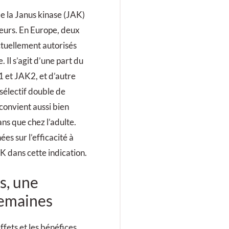
de la Janus kinase (JAK)
eurs. En Europe, deux
ctuellement autorisés
 Il s’agit d’une part du
1 et JAK2, et d’autre
r sélectif double de
 convient aussi bien
ans que chez l’adulte.
es sur l’efficacité à
K dans cette indication.
s, une
semaines
ffets et les bénéfices