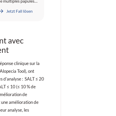
e multiples papules
yperkératosiques et
Jetzt Fall lösen
quameuses au niveau
u visage, du cuir
hevelu et des mains.
nt avec
ent
éponse clinique sur la
Alopecia Tool), ont
es d’analyse : SALT ≤ 20
ALT ≤ 10 (≤ 10 % de
amélioration de
et une amélioration de
leur analyse, les