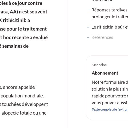
bles à ce jour contre
Réponses tardives 
eata, AA) n’est souvent
prolonger le trait
 ritlécitinib a
Le ritlécitinib sûr 
sse pour le traitement
Références
st hoc récente a évalué
48 semaines de
Médecine
Abonnement
Notre formulaire 
s, encore appelée
solution la plus si
a population mondiale.
rapide pour votre
vous pouvez aussi 
s touchées développent
directement un mai
Texte complet de l'extrai
 alopecie totale ou une
abo@medtrix.gro