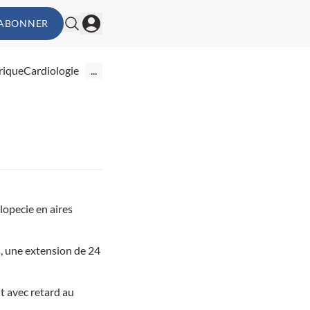
'ABONNER
rique
Cardiologie
...
alopecie en aires
, une extension de 24
t avec retard au