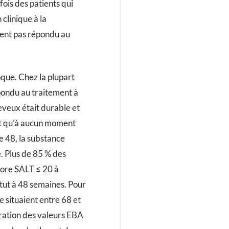
fois des patients qui
clinique à la
ient pas répondu au
oque. Chez la plupart
pondu au traitement à
eveux était durable et
ait qu’à aucun moment
e 48, la substance
é. Plus de 85 % des
score SALT ≤ 20 à
tut à 48 semaines. Pour
e situaient entre 68 et
oration des valeurs EBA