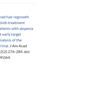
ned hair regrowth
itinib treatment
tients with alopecia
t early target
nalysis of the
rial.
J Am Acad
2(2):276-284. doi:
09.064.