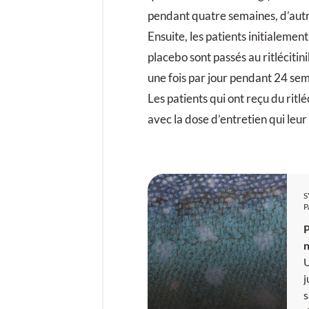
pendant quatre semaines, d’autr
Ensuite, les patients initialemen
placebo sont passés au ritlécit
une fois par jour pendant 24 se
Les patients qui ont reçu du ritlé
avec la dose d’entretien qui leur
P
n
U
j
s