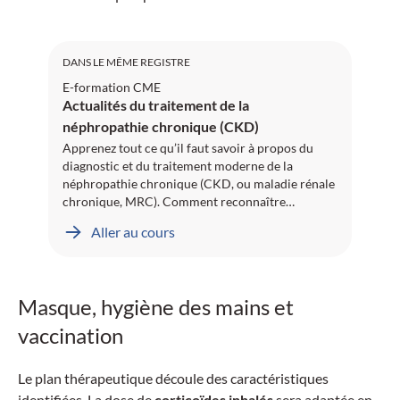
DANS LE MÊME REGISTRE
E-formation CME
Actualités du traitement de la
néphropathie chronique (CKD)
Apprenez tout ce qu’il faut savoir à propos du
diagnostic et du traitement moderne de la
néphropathie chronique (CKD, ou maladie rénale
chronique, MRC). Comment reconnaître
fiablement et en temps utile une CKD? Quelles
Aller au cours
démarches diagnostiques et thérapeutiques les
directives recommandent-elles? Et quel est le rôle
des inhibiteurs de SGLT2 dans ce contexte? Voilà
ce que vous pourrez apprendre à l’aide de
Masque, hygiène des mains et
documents rédigés par des spécialistes ainsi
qu’une interview par vidéo. Ce projet d’e-learning
vaccination
a été revu par le Professeur Christoph Wanner,
Würzburg. La demande de reconnaissance de la
Le plan thérapeutique découle des caractéristiques
formation a été effectuée auprès de la SSMIG.
Avec tous nos vœux de réussite!
identifiées. La dose de
corticoïdes inhalés
sera adaptée en