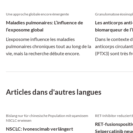
Une approche globale encore émergente
Granulomatose éosinoph
Maladies pulmonaires: L’influence de
Les anticorps ant
l’exposome global
biomarqueur de l
L’exposome influence les maladies
Dans le contexte d
pulmonaires chroniques tout au long de la
anticorps circulan
vie, mais la recherche débute encore.
(PTX3) sont très f
Articles dans d'autres langues
Bislang nur für chinesische Population mit sqamösem
RET-Inhibitor reduziert 
NSCLC erwiesen
RET-fusionsposit
NSCLC: Ivonescimab verlängert
Selpercatinib neu