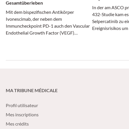
Gesamtüberleben
In der am ASCO p
Mit dem bispezifischen Antikörper
432-Studie kam es
Ivonescimab, der neben dem
Selpercatinib zu e
Immuncheckpoint PD-1 auch den Vascular
Ereignisrisikos um
Endothelial Growth Factor (VEGF)
adressiert und damit Immuntherapie und
antiangiogene Therapie verbindet, könnte
ein neues Kapitel beim NSCLC mit
Plattenepithelkarzinom-Histologie
aufgeschlagen werden.
MA TRIBUNE MÉDICALE
Profil utilisateur
Mes inscriptions
Mes crédits