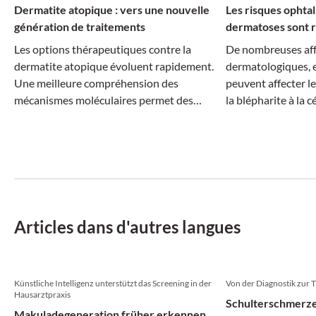
Dermatite atopique : vers une nouvelle
Les risques ophta
génération de traitements
dermatoses sont r
Les options thérapeutiques contre la
De nombreuses aff
dermatite atopique évoluent rapidement.
dermatologiques, e
Une meilleure compréhension des
peuvent affecter le
mécanismes moléculaires permet des
la blépharite à la cé
traitements plus ciblés, tandis que la
dimension systémique de la maladie suscite
un intérêt croissant.
Articles dans d'autres langues
Künstliche Intelligenz unterstützt das Screening in der
Von der Diagnostik zur 
Hausarztpraxis
Schulterschmerze
Makuladegeneration früher erkennen