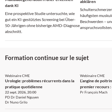
abklären
dank KI
Schulterschmerzen
Eine prospektive Studie untersuchte, wie
häufigsten muskul
gut ein KI-gestütztes Screening bei Über-
Beschwerden – und
50-Jährigen ohne bisherige AMD-Diagnose
anspruchsvollsten
abschnitt.
vermeintlich ähnl
können sich ganz u
Erkrankungen verb
Formation continue sur le sujet
SGU: 1 Crédit
SGAIM: 1 Crédit
Webinaire CME
Webinaire CME
Urologie: problèmes récurrents dans la
L’angine de poitr
pratique quotidienne
premier recours :
22 sept. 2026
,
20:00
Pr François Mach
précision, traiter
PD Dr Daniel Nguyen
Dr Nuno Grilo