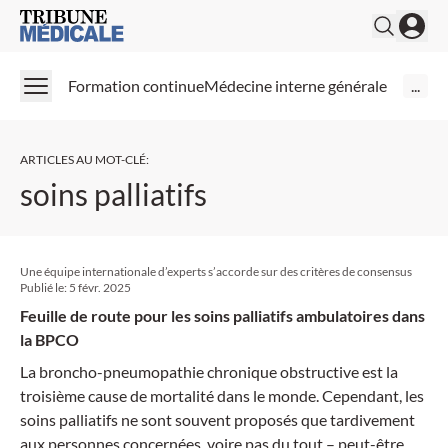
Medical Tribune
Formation continue
Médecine interne générale
...
ARTICLES AU MOT-CLÉ
:
soins palliatifs
Une équipe internationale d’experts s’accorde sur des critères de consensus
Publié le:
5 févr. 2025
Feuille de route pour les soins palliatifs ambulatoires dans
la BPCO
La broncho-pneumopathie chronique obstructive est la
troisième cause de mortalité dans le monde. Cependant, les
soins palliatifs ne sont souvent proposés que tardivement
aux personnes concernées, voire pas du tout – peut-être