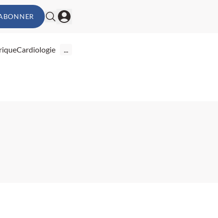
'ABONNER
rique
Cardiologie
...