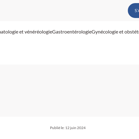
S
atologie et vénéréologie
Gastroentérologie
Gynécologie et obstét
Publié le:
12 juin 2024