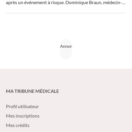
après un événement à risque. Dominique Braun, médecin-
chef, Clinique des maladies infectieuses et d’hygiène
hospitalière, Hôpitaux universitaires de Zurich, a fait le
point sur la situation lors de la manifestation Web Update
Infectiologie du Forum pour la formation médicale (FomF).
MA TRIBUNE MÉDICALE
Profil utilisateur
Mes inscriptions
Mes crédits