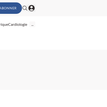
'ABONNER
rique
Cardiologie
...