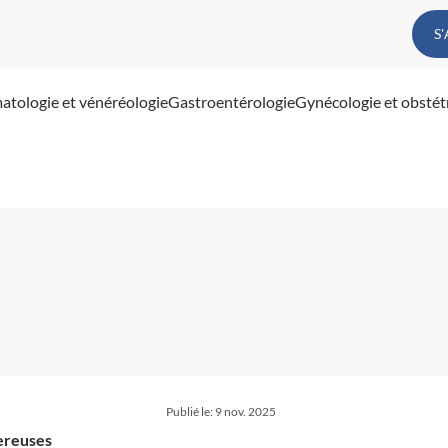
S
atologie et vénéréologie
Gastroentérologie
Gynécologie et obstét
Publié le:
9 nov. 2025
gereuses