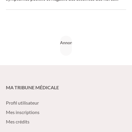
nerveuses sensitives et les signes végétatifs doivent être
saisis de manière structurée. La biopsie cutanée et un test
sensoriel quantitatif permettent de confirmer le diagnostic.
MA TRIBUNE MÉDICALE
Profil utilisateur
Mes inscriptions
Mes crédits