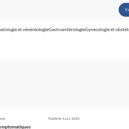
S
atologie et vénéréologie
Gastroentérologie
Gynécologie et obstét
omie
Publié le:
4 oct. 2024
 symptomatiques