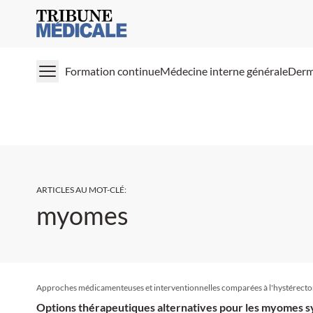
Medical Tribune
Formation continue
Médecine interne générale
Derm
ARTICLES AU MOT-CLÉ
:
myomes
Approches médicamenteuses et interventionnelles comparées à l'hystérect
Options thérapeutiques alternatives pour les myomes