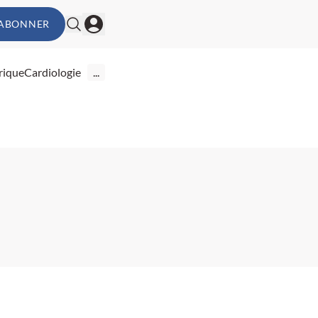
'ABONNER
rique
Cardiologie
...