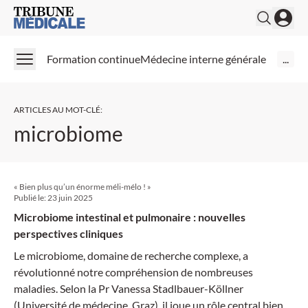
Medical Tribune
Formation continue
Médecine interne générale
...
ARTICLES AU MOT-CLÉ
:
microbiome
« Bien plus qu’un énorme méli-mélo ! »
Publié le:
23 juin 2025
Microbiome intestinal et pulmonaire : nouvelles
perspectives cliniques
Le microbiome, domaine de recherche complexe, a
révolutionné notre compréhension de nombreuses
maladies. Selon la Pr Vanessa Stadlbauer-Köllner
(Université de médecine, Graz), il joue un rôle central bien