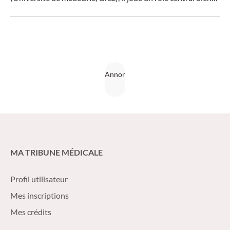
au-delà de l’intestin – notamment pour le foie, les poumons
et certaines pathologies tumorales.
MA TRIBUNE MÉDICALE
Profil utilisateur
Mes inscriptions
Mes crédits