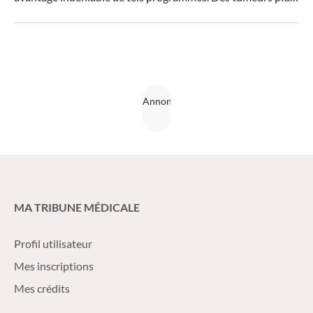
petites et moins avancées, moins de métastases, moins de
mastectomies, des taux de survie plus élevés – et
probablement aussi des avantages économiques.
MA TRIBUNE MÉDICALE
Profil utilisateur
Mes inscriptions
Mes crédits