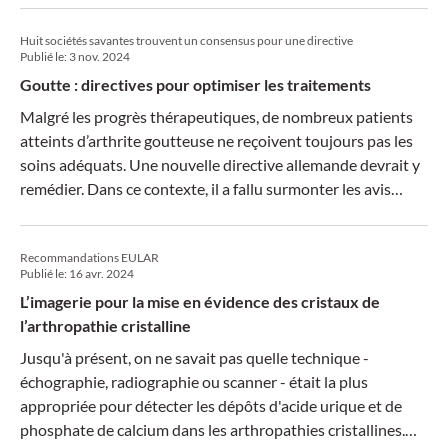
Huit sociétés savantes trouvent un consensus pour une directive
Publié le:
3 nov. 2024
Goutte : directives pour optimiser les traitements
Malgré les progrès thérapeutiques, de nombreux patients
atteints d’arthrite goutteuse ne reçoivent toujours pas les
soins adéquats. Une nouvelle directive allemande devrait y
remédier. Dans ce contexte, il a fallu surmonter les avis
divergents des médecins généralistes et des
rhumatologues, notamment sur le taux d’acide urique à
Recommandations EULAR
atteindre.
Publié le:
16 avr. 2024
L’imagerie pour la mise en évidence des cristaux de
l’arthropathie cristalline
Jusqu'à présent, on ne savait pas quelle technique -
échographie, radiographie ou scanner - était la plus
appropriée pour détecter les dépôts d'acide urique et de
phosphate de calcium dans les arthropathies cristallines.