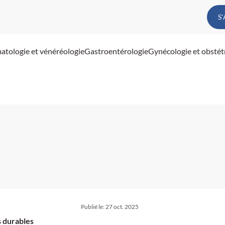
S
atologie et vénéréologie
Gastroentérologie
Gynécologie et obstét
Publié le:
27 oct. 2025
s durables