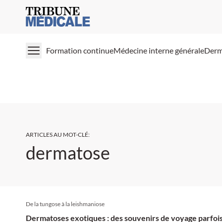
Medical Tribune
Formation continue
Médecine interne générale
Derm
ARTICLES AU MOT-CLÉ
:
dermatose
De la tungose à la leishmaniose
Dermatoses exotiques : des souvenirs de voyage parfoi