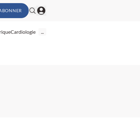
'ABONNER
rique
Cardiologie
...