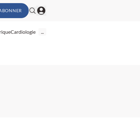
'ABONNER
rique
Cardiologie
...