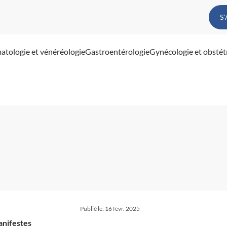
S
atologie et vénéréologie
Gastroentérologie
Gynécologie et obstét
Publié le:
16 févr. 2025
anifestes