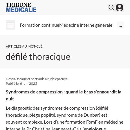
Medical Tribune
Formation continue
Médecine interne générale
...
ARTICLES AU MOT-CLÉ
:
défilé thoracique
Des vaisseaux et nerfs mis à rude épreuve
Publié le:
6 juin 2025
Syndromes de compression : quand le bras s'engourdit la
nuit
Le diagnostic des syndromes de compression (défilé
thoracique, piège poplité, syndrome de Dunbar) est
souvent complexe. Lors d’une formation FomF en médecine
interne, la Pr Christina Jeanneret-Gris (angiologue,