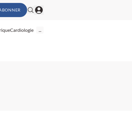
'ABONNER
rique
Cardiologie
...