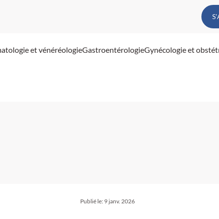
S
atologie et vénéréologie
Gastroentérologie
Gynécologie et obstét
Publié le:
9 janv. 2026