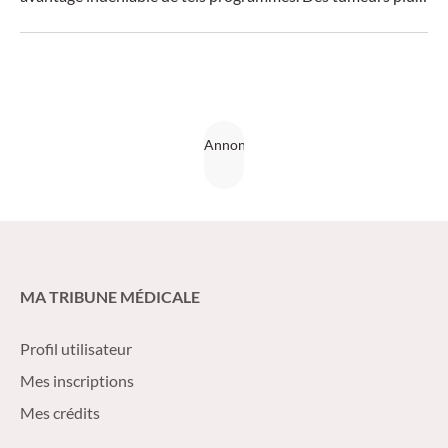
petites et moins avancées, moins de métastases, moins de
mastectomies, des taux de survie plus élevés – et
probablement aussi des avantages économiques.
MA TRIBUNE MÉDICALE
Profil utilisateur
Mes inscriptions
Mes crédits