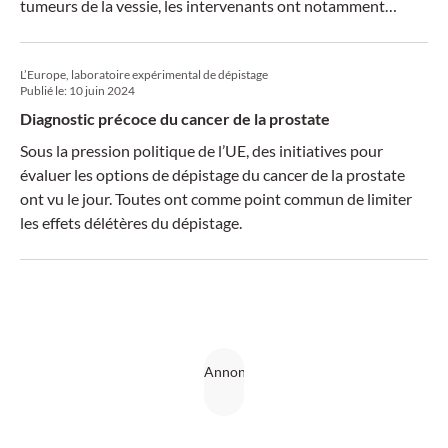
tumeurs de la vessie, les intervenants ont notamment
débattu de l’intérêt de la RTUV. La discussion sur le cancer
du rein a porté sur la visualisation des petites masses
L’Europe, laboratoire expérimental de dépistage
rénales.
Publié le:
10 juin 2024
Diagnostic précoce du cancer de la prostate
Sous la pression politique de l’UE, des initiatives pour
évaluer les options de dépistage du cancer de la prostate
ont vu le jour. Toutes ont comme point commun de limiter
les effets délétères du dépistage.