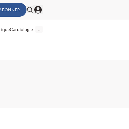
'ABONNER
rique
Cardiologie
...