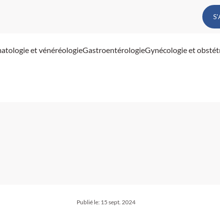
S
atologie et vénéréologie
Gastroentérologie
Gynécologie et obstét
Publié le:
15 sept. 2024