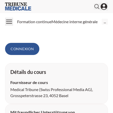
Sclérose systémique:
Medical Tribune
connaissances de base, diagnostic
et gestion des manifestations
Formation continue
Médecine interne générale
...
organiques sélectionnées
CONNEXION
Détails du cours
Fournisseur de cours
Medical Tribune (Swiss Professional Media AG),
Grosspeterstrasse 23, 4052 Basel
Mit freundlicher Unterstützung von